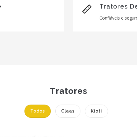
e
Tratores D
Confiáveis e segur
Tratores
Todos
Claas
Kioti