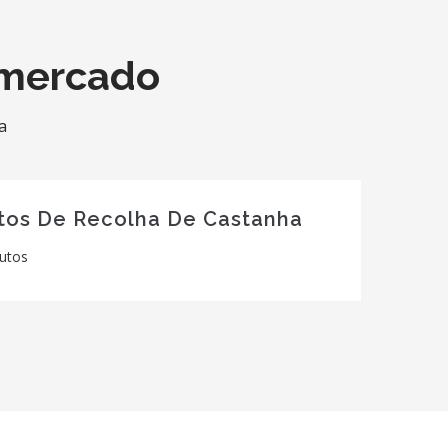
 mercado
a
os De Recolha De Castanha
rutos